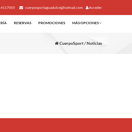
14117005
cuerposportaguadulce@hotmail.com
Acceder
ERÍA
RESERVAS
PROMOCIONES
MÁS OPCIONES
CuerpoSport / Noticias