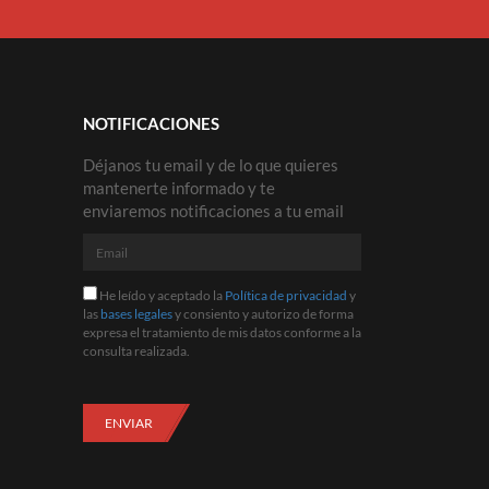
NOTIFICACIONES
Déjanos tu email y de lo que quieres
mantenerte informado y te
enviaremos notificaciones a tu email
Email
He
He leído y aceptado la
Política de privacidad
y
leído
las
bases legales
y consiento y autorizo de forma
y
expresa el tratamiento de mis datos conforme a la
aceptado
consulta realizada.
la
Política
de
privacidad
ENVIAR
y
las
bases