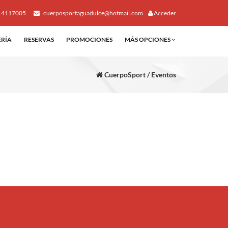
14117005
cuerposportaguadulce@hotmail.com
Acceder
ERÍA
RESERVAS
PROMOCIONES
MÁS OPCIONES
CuerpoSport / Eventos