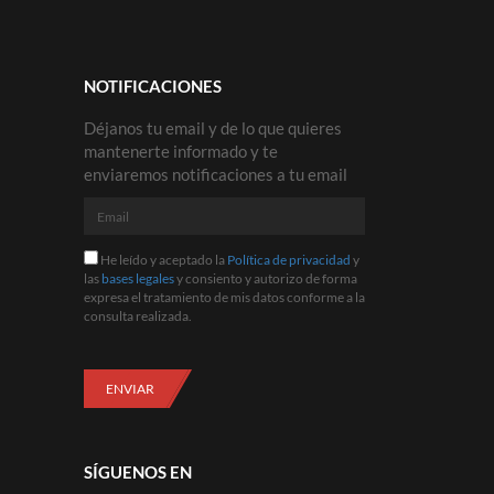
NOTIFICACIONES
Déjanos tu email y de lo que quieres
mantenerte informado y te
enviaremos notificaciones a tu email
Email
He
He leído y aceptado la
Política de privacidad
y
leído
las
bases legales
y consiento y autorizo de forma
y
expresa el tratamiento de mis datos conforme a la
aceptado
consulta realizada.
la
Política
de
privacidad
ENVIAR
y
las
bases
legales
SÍGUENOS EN
y